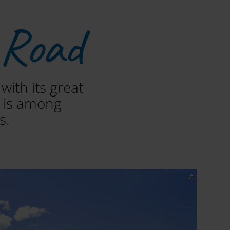
 Road
ith its great
s is among
s.