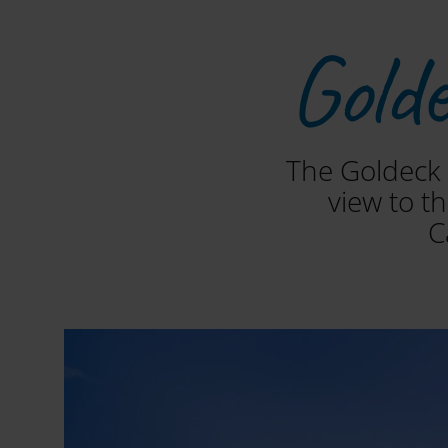
Gold
The Goldeck 
view to t
C