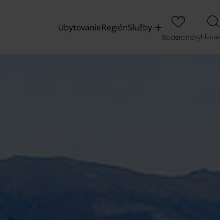
Ubytovanie
Región
Služby
Vyhľadáv
Bookmarks