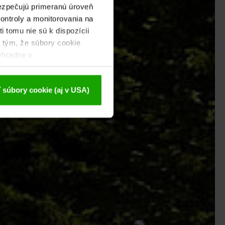
bezpečujú primeranú úroveň
kontroly a monitorovania na
i tomu nie sú k dispozícii
s tým, že súbory cookie
ýhradne v
j deaktivácie nájdete v
 súbory cookie (aj v USA)