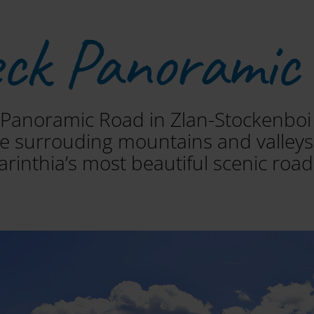
eck Panoramic
Panoramic Road in Zlan-Stockenboi w
he surrouding mountains and valley
arinthia’s most beautiful scenic road