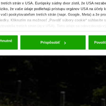
a tretích strán v USA. Európsky súdny dvor zistil, že USA neza
riziko, že vaše údaje podliehajú prístupu orgánov USA na účely 
voči poskytovateľom tretích strán (napr. Google, Meta) a že prot
iedky. Kliknutím na možnosť „Povoliť súbory cookie“ súhlasíte 
vatelia tretích strán (aj v USA). Tieto údaje sa odovzdávajú v
lšie podrobnosti týkajúce sa súborov cookie a možnej neskorše
osobných údajov
.
yhnutné
Prispôsobiť
Povoliť