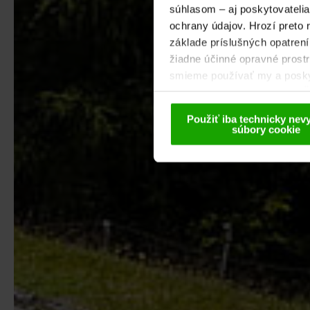
súhlasom – aj poskytovateli
ochrany údajov. Hrozí preto 
základe príslušných opatrení 
žiadne účinné opravné prostr
smieme používať my a poskyto
pseudonymizovanej forme. Ďa
našom Vyhlásení o ochrane
Použiť iba technicky nev
súbory cookie