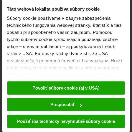
Táto webová lokalita používa súbory cookie
Zostaňte informovaní!
Súbory cookie používame v záujme zabezpečenia
technického fungovania webovej stránky, štatistík a tiež
obsahu prispôsobeného vašim záujmom. Pomocou
týchto súborov cookie spracúvajú a používajú osobné
Prihláste sa na odber nášho bezplatného
údaje – s vaším súhlasom – aj poskytovatelia tretích
korutánskeho newslettera eMagazín!
strán v USA. Európsky súdny dvor zistil, že USA
nezabezpečujú primeranú úroveň ochrany údajov. Hrozí
preto riziko, že vaše údaje podliehajú prístupu orgánov
K registrácii
USA na účely kontroly a monitorovania na základe
príslušných opatrení voči poskytovateľom tretích strán
Povoliť súbory cookie (aj v USA)
(napr. Google, Meta) a že proti tomu nie sú k dispozícii
žiadne účinné opravné prostriedky. Kliknutím na
Objavte zájazdy
možnosť „Povoliť súbory cookie“ súhlasíte s tým, že
Prispôsobiť
súbory cookie smieme používať my a poskytovatelia
tretích strán (aj v USA). Tieto údaje sa odovzdávajú
Použiť iba technicky nevyhnutné súbory cookie
výhradne v pseudonymizovanej forme. Ďalšie
Informácie a tipy o pešej turistike, cyklistike, behu,
podrobnosti týkajúce sa súborov cookie a možnej