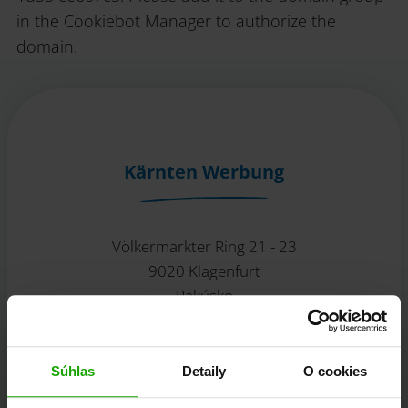
in the Cookiebot Manager to authorize the
domain.
Kärnten Werbung
Völkermarkter Ring 21 - 23
9020 Klagenfurt
Rakúsko
+43/463/3000
Súhlas
Detaily
O cookies
info
@
kaernten
.
at