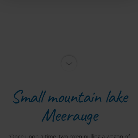
Small mountain lake
Meerauge
“Once upon a time, two oxen pulling a wagon of