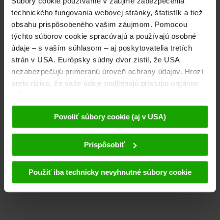
Súbory cookie používame v záujme zabezpečenia
technického fungovania webovej stránky, štatistík a tiež
obsahu prispôsobeného vašim záujmom. Pomocou
týchto súborov cookie spracúvajú a používajú osobné
údaje – s vaším súhlasom – aj poskytovatelia tretích
strán v USA. Európsky súdny dvor zistil, že USA
nezabezpečujú primeranú úroveň ochrany údajov. Hrozí
preto riziko, že vaše údaje podliehajú prístupu orgánov
USA na účely kontroly a monitorovania na základe
príslušných opatrení voči poskytovateľom tretích strán
Povoliť súbory cookie (aj v USA)
(napr. Google, Meta) a že proti tomu nie sú k dispozícii
žiadne účinné opravné prostriedky. Kliknutím na
možnosť „Povoliť súbory cookie“ súhlasíte s tým, že
Prispôsobiť
súbory cookie smieme používať my a poskytovatelia
tretích strán (aj v USA). Tieto údaje sa odovzdávajú
Použiť iba technicky nevyhnutné súbory cookie
výhradne v pseudonymizovanej forme. Ďalšie
podrobnosti týkajúce sa súborov cookie a možnej
neskoršej deaktivácie nájdete v našom Vyhlásení o
ochrane
osobných údajov
.