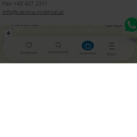
Fax: +43 427 2311
info@carnica-rosental.at
+
−
Vyhľadávanie
Bookmarks
Rezervovať
Menü
aktivieren