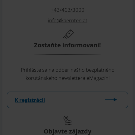
+43/463/3000
info
@
kaernten
.
at
Zostaňte informovaní!
Prihláste sa na odber nášho bezplatného
korutánskeho newslettera eMagazín!
K registrácii
Objavte zájazdy