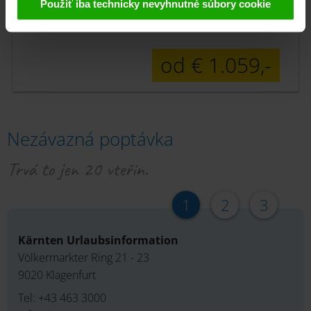
Použiť iba technicky nevyhnutné súbory cookie
výhradne v pseudonymizovanej forme. Ďalšie
9 nocí
podrobnosti týkajúce sa súborov cookie a možnej
neskoršej deaktivácie nájdete v našom Vyhlásení o
od € 1.059,-
ochrane
osobných údajov
.
Nezávazná poptávka
Trvá to jen 20 vteřin.
1
2
3
Kärnten Urlaubsinformation
Völkermarkter Ring 21 - 23
9020 Klagenfurt
Tel: +43 463 3000