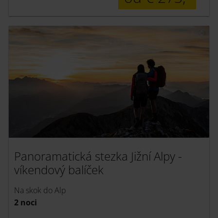
Panoramatická stezka Jižní Alpy -
víkendový balíček
Na skok do Alp
2 noci