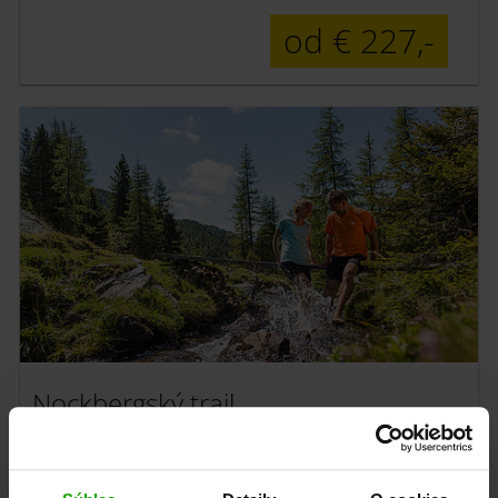
od € 227,-
Nockbergský trail
Pěší turistika a wellness v pěti etapách
6 nocí