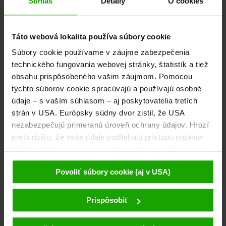
Súhlas
Detaily
O cookies
od € 1.049,-
Táto webová lokalita používa súbory cookie
Súbory cookie používame v záujme zabezpečenia
technického fungovania webovej stránky, štatistík a tiež
obsahu prispôsobeného vašim záujmom. Pomocou
týchto súborov cookie spracúvajú a používajú osobné
údaje – s vaším súhlasom – aj poskytovatelia tretích
strán v USA. Európsky súdny dvor zistil, že USA
nezabezpečujú primeranú úroveň ochrany údajov. Hrozí
preto riziko, že vaše údaje podliehajú prístupu orgánov
USA na účely kontroly a monitorovania na základe
príslušných opatrení voči poskytovateľom tretích strán
Povoliť súbory cookie (aj v USA)
(napr. Google, Meta) a že proti tomu nie sú k dispozícii
žiadne účinné opravné prostriedky. Kliknutím na
Pěší turistika v národním parku na
možnosť „Povoliť súbory cookie“ súhlasíte s tým, že
Prispôsobiť
trase Alpe-Adria-Trail
súbory cookie smieme používať my a poskytovatelia
tretích strán (aj v USA). Tieto údaje sa odovzdávajú
Individuální pěší túry v osmi etapách