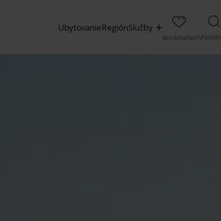
Ubytovanie
Región
Služby
Vyhľadáv
Bookmarks