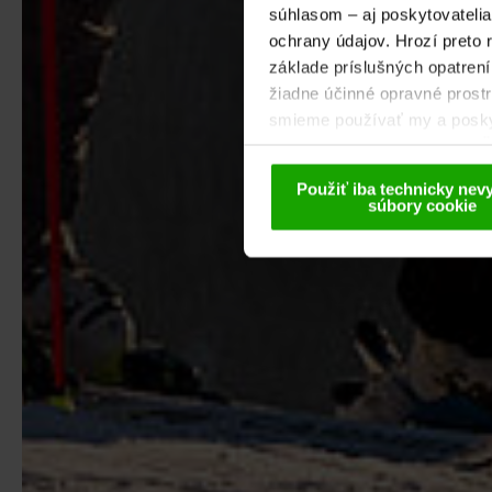
súhlasom – aj poskytovateli
ochrany údajov. Hrozí preto 
základe príslušných opatrení 
žiadne účinné opravné prostr
smieme používať my a poskyto
pseudonymizovanej forme. Ďa
našom Vyhlásení o ochrane
Použiť iba technicky nev
súbory cookie