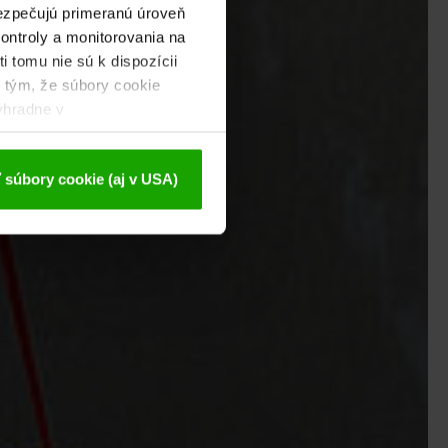
bezpečujú primeranú úroveň
kontroly a monitorovania na
i tomu nie sú k dispozícii
s tým, že súbory cookie
ýhradne v
j deaktivácie nájdete v
 súbory cookie (aj v USA)