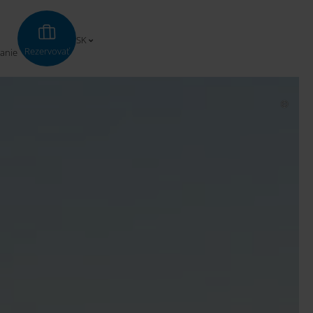
SK
Rezervovať
anie