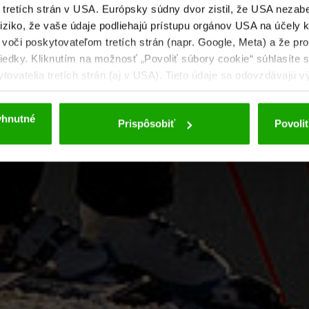
a tretích strán v USA. Európsky súdny dvor zistil, že USA neza
riziko, že vaše údaje podliehajú prístupu orgánov USA na účely 
voči poskytovateľom tretích strán (napr. Google, Meta) a že prot
iedky. Kliknutím na možnosť „Povoliť súbory cookie“ súhlasíte 
vatelia tretích strán (aj v USA). Tieto údaje sa odovzdávajú v
lšie podrobnosti týkajúce sa súborov cookie a možnej neskorše
osobných údajov
.
yhnutné
Prispôsobiť
Povoliť