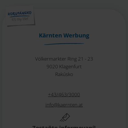
Kärnten Werbung
Völkermarkter Ring 21 - 23
9020 Klagenfurt
Rakúsko
+43/463/3000
info
@
kaernten
.
at
Zostaňte informovaní!