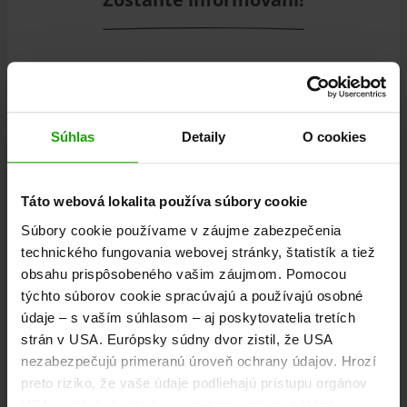
Prihláste sa na odber nášho bezplatného
korutánskeho newslettera eMagazín!
Súhlas
Detaily
O cookies
K registrácii
Táto webová lokalita používa súbory cookie
Súbory cookie používame v záujme zabezpečenia
technického fungovania webovej stránky, štatistík a tiež
Objavte zájazdy
obsahu prispôsobeného vašim záujmom. Pomocou
týchto súborov cookie spracúvajú a používajú osobné
údaje – s vaším súhlasom – aj poskytovatelia tretích
Informácie a tipy o pešej turistike, cyklistike, behu,
strán v USA. Európsky súdny dvor zistil, že USA
horolezectve, skialpinizme, freeride a jazde na
nezabezpečujú primeranú úroveň ochrany údajov. Hrozí
motocykli.
preto riziko, že vaše údaje podliehajú prístupu orgánov
USA na účely kontroly a monitorovania na základe