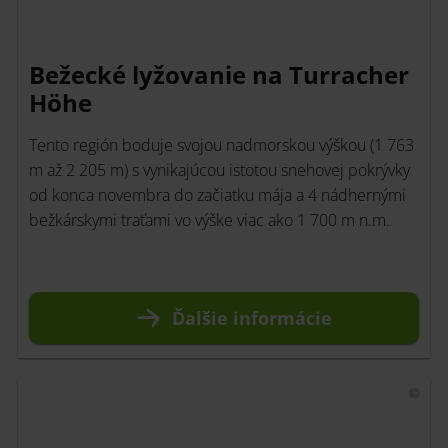
Bežecké lyžovanie na Turracher
Höhe
Tento región boduje svojou nadmorskou výškou (1 763
m až 2 205 m) s vynikajúcou istotou snehovej pokrývky
od konca novembra do začiatku mája a 4 nádhernými
bežkárskymi traťami vo výške viac ako 1 700 m n.m.
Ďalšie informácie