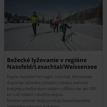
Bežecké lyžovanie v regióne
Nassfeld/Lesachtal/Weissensee
Región Nassfeld-Hermagor, Lesachtal, Weissensee
disponuje lyžiarskou oblasťou s istotou snehovej
pokrývky a bežkárskymi traťami s dĺžkou viac ako 300
km a 42 traťami s dvojitou stopou.
Miestne lyžiarske školy ponúkajú kurzy klasického
bežeckého lyžovania aj skatingu.