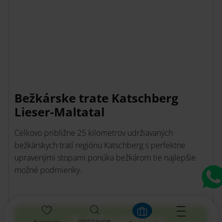
Bežkárske trate Katschberg
Lieser-Maltatal
Celkovo približne 25 kilometrov udržiavaných
bežkárskych tratí regiónu Katschberg s perfektne
upravenými stopami ponúka bežkárom tie najlepšie
možné podmienky.
Ďalšie informácie
Vyhľadávanie
Bookmarks